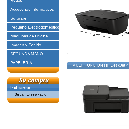
Redes
Accesorios Informáticos
Software
Pequeño Electrodomestico
Máquinas de Oficina
Imagen y Sonido
SEGUNDA MANO
PAPELERIA
MULTIFUNCION HP DeskJet 4
Ir al carrito
Su carrito está vacío