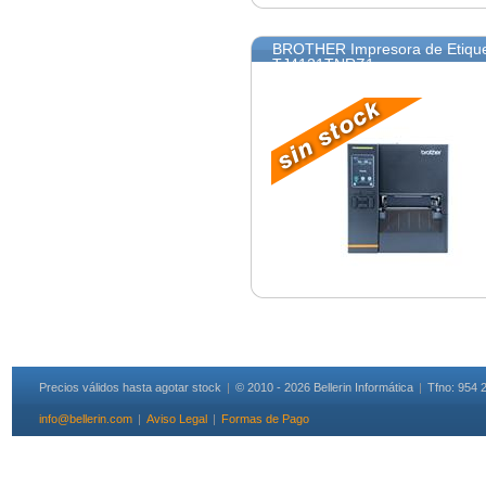
BROTHER Impresora de Etiqueta
TJ4121TNRZ1
Precios válidos hasta agotar stock
|
© 2010 - 2026 Bellerin Informática
|
Tfno: 954 
info@bellerin.com
|
Aviso Legal
|
Formas de Pago