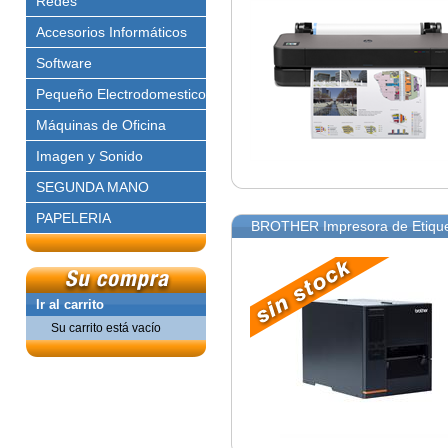
Redes
Accesorios Informáticos
Software
Pequeño Electrodomestico
Máquinas de Oficina
Imagen y Sonido
SEGUNDA MANO
PAPELERIA
BROTHER Impresora de Etiquet
Ir al carrito
Su carrito está vacío