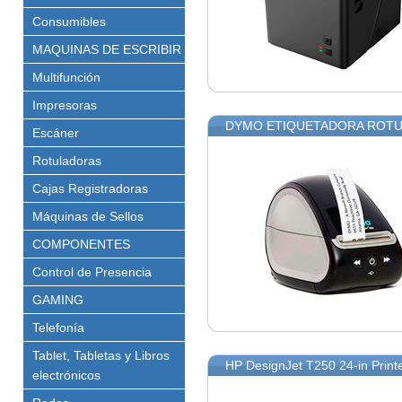
Consumibles
MAQUINAS DE ESCRIBIR
Multifunción
Impresoras
DYMO ETIQUETADORA ROTU
Escáner
Rotuladoras
Cajas Registradoras
Máquinas de Sellos
COMPONENTES
Control de Presencia
GAMING
Telefonía
Tablet, Tabletas y Libros
HP DesignJet T250 24-in Print
electrónicos