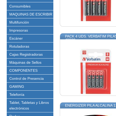
Consumibles
MAQUINAS DE ESCRIBIR
Multifunción
Impresoras
PACK 4 UDS. VERBATIM PILA
Escáner
49920
Rotuladoras
Cajas Registradoras
Máquinas de Sellos
COMPONENTES
Control de Presencia
GAMING
Telefonía
Tablet, Tabletas y Libros
ENERGIZER PILA ALCALINA 1
electrónicos