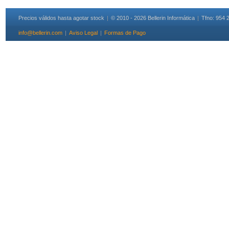
Precios válidos hasta agotar stock
|
© 2010 - 2026 Bellerin Informática
|
Tfno: 954 
info@bellerin.com
|
Aviso Legal
|
Formas de Pago