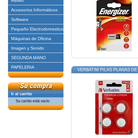
Redes
Accesorios Informáticos
Software
Pequeño Electrodomestico
Máquinas de Oficina
Imagen y Sonido
SEGUNDA MANO
PAPELERIA
VERBATIM PILAS PLANAS DE L
Ir al carrito
Su carrito está vacío