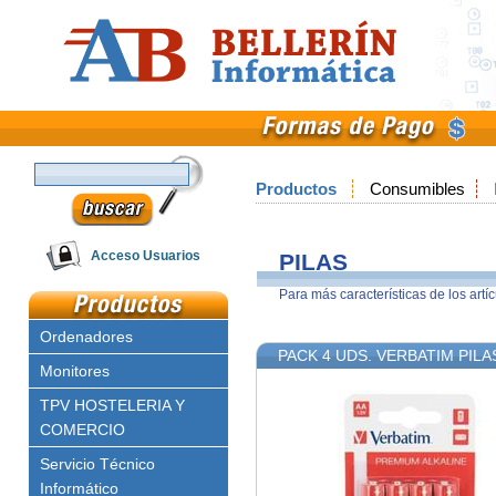
Productos
Consumibles
Email
Acceso Usuarios
PILAS
Para más características de los artí
Clave
Ordenadores
PACK 4 UDS. VERBATIM PILA
Monitores
TPV HOSTELERIA Y
COMERCIO
Servicio Técnico
Informático