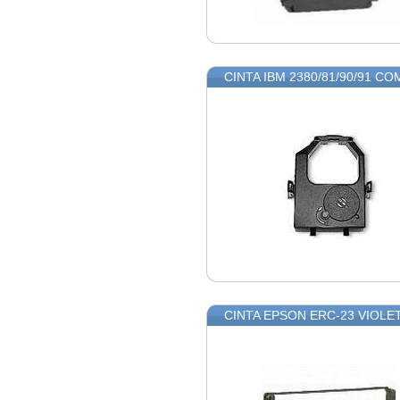
CINTA IBM 2380/81/90/91 CO
CINTA EPSON ERC-23 VIOLE