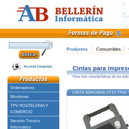
Productos
Consumibles
Email
Acceso Usuarios
Cintas para impres
Para más características de los artí
Clave
Ordenadores
CINTA SEIKOSHA ST10 TP15
Monitores
TPV HOSTELERIA Y
COMERCIO
Servicio Técnico
Informático