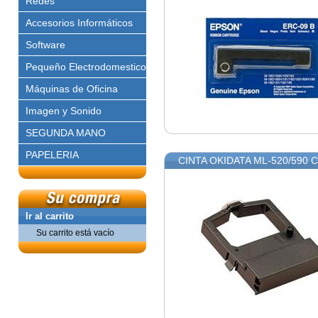
Redes
Accesorios Informáticos
Software
Pequeño Electrodomestico
Máquinas de Oficina
Imagen y Sonido
SEGUNDA MANO
PAPELERIA
CINTA OKIDATA ML-520/590 
Ir al carrito
Su carrito está vacío