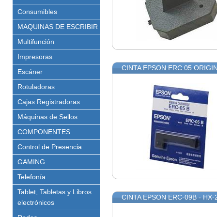
Consumibles
MAQUINAS DE ESCRIBIR
Multifunción
Impresoras
CINTA EPSON ERC 05 ORIGI
Escáner
Rotuladoras
Cajas Registradoras
Máquinas de Sellos
COMPONENTES
Control de Presencia
GAMING
Telefonía
Tablet, Tabletas y Libros
CINTA EPSON ERC-09B - HX-2
electrónicos