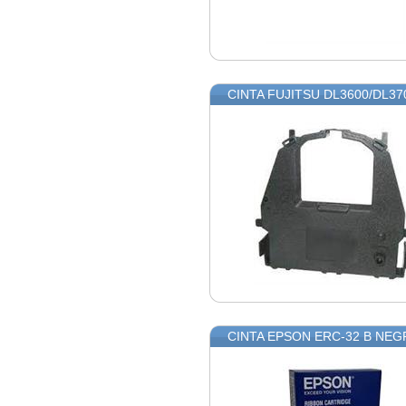
CINTA FUJITSU DL3600/DL37
CINTA EPSON ERC-32 B NEG