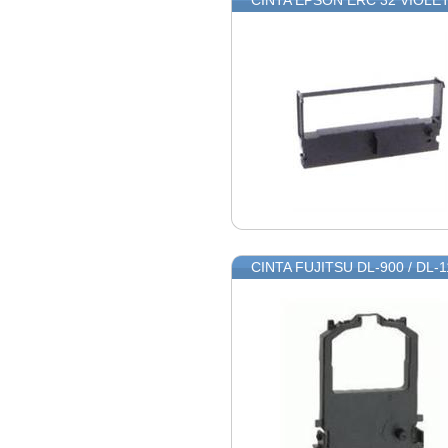
CINTA EPSON ERC 32 VIOLE
CINTA FUJITSU DL-900 / DL-