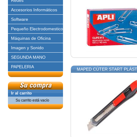
Redes
Accesorios Informáticos
Software
Pequeño Electrodomestico
Máquinas de Oficina
Imagen y Sonido
SEGUNDA MANO
PAPELERIA
MAPED CÚTER START PLÁST
Ir al carrito
Su carrito está vacío