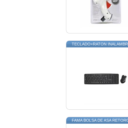
TECLADO+RATON INALAMBR
FAMA BOLSA DE ASA RETORC