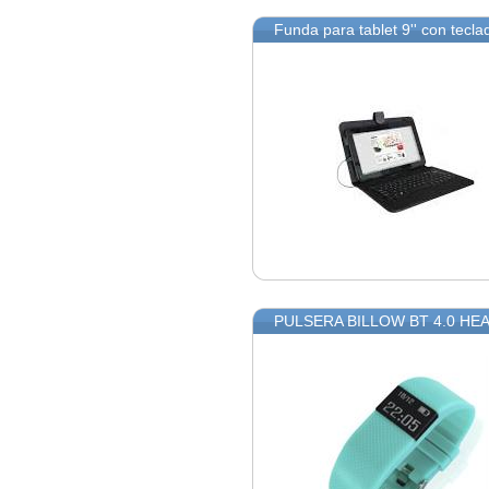
Funda para tablet 9'' con te
PULSERA BILLOW BT 4.0 H