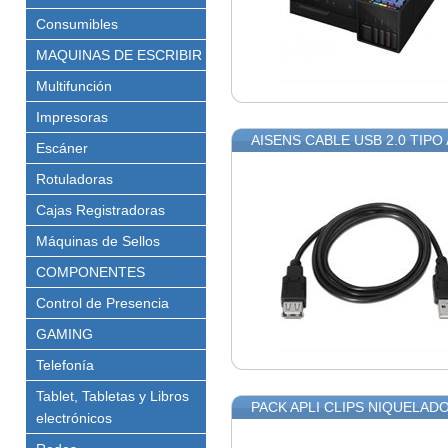
Consumibles
MAQUINAS DE ESCRIBIR
Multifunción
Impresoras
AISENS CABLE USB 2.0 TIPO
Escáner
Rotuladoras
Cajas Registradoras
Máquinas de Sellos
COMPONENTES
Control de Presencia
GAMING
Telefonía
Tablet, Tabletas y Libros
PACK APLI CLIPS NIQUELADO
electrónicos