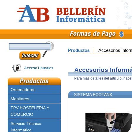
Productos
Accesorios Infor
Email
Acceso Usuarios
Accesorios Informá
Para más detalles del artículo, hace
Clave
Ordenadores
SISTEMA ECOTANK
Monitores
TPV HOSTELERIA Y
COMERCIO
Servicio Técnico
Informático