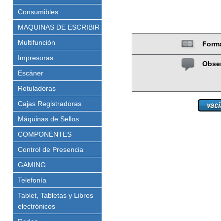
Consumibles
MAQUINAS DE ESCRIBIR
Multifunción
Form
Impresoras
Obse
Escáner
Rotuladoras
Cajas Registradoras
Máquinas de Sellos
COMPONENTES
Control de Presencia
GAMING
Telefonía
Tablet, Tabletas y Libros
electrónicos