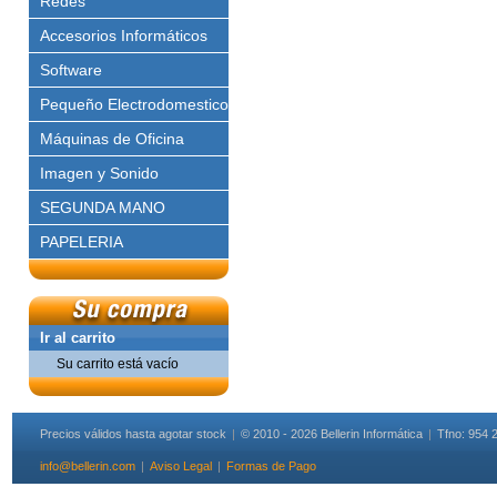
Redes
Accesorios Informáticos
Software
Pequeño Electrodomestico
Máquinas de Oficina
Imagen y Sonido
SEGUNDA MANO
PAPELERIA
Ir al carrito
Su carrito está vacío
Precios válidos hasta agotar stock
|
© 2010 - 2026 Bellerin Informática
|
Tfno: 954 
info@bellerin.com
|
Aviso Legal
|
Formas de Pago