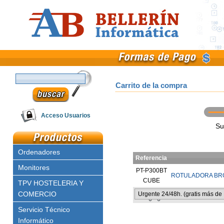
Carrito de la compra
Email
Acceso Usuarios
Su
Clave
Ordenadores
Referencia
Monitores
PT-P300BT
ROTULADORA BRO
CUBE
TPV HOSTELERIA Y
COMERCIO
Servicio Técnico
Informático